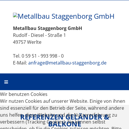
Metallbau Staggenborg GmbH
Rudolf - Diesel - Straße 1
49757 Werlte
Tel. 0 59 51 - 993 998 - 0
E-Mail:
anfrage@metallbau-staggenborg.de
Wir benutzen Cookies
Wir nutzen Cookies auf unserer Website. Einige von ihnen
sind essenziell für den Betrieb der Seite, während andere
uns helfen, diese Website und die Nutzererfahrung zu
REFERENZEN GELÄNDER &
verbessern (Tracking Cookies). Sie können selbst
BALKONE
entscheiden, ob Sie die Cookies zulassen möchten. Bitte