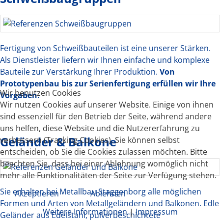
Fertigung von Schweißbauteilen ist eine unserer Stärken.
Als Dienstleister liefern wir Ihnen einfache und komplexe
Bauteile zur Verstärkung Ihrer Produktion.
Von
Prototypenbau bis zur Serienfertigung erfüllen wir Ihre
Wir benutzen Cookies
Vorgaben.
Wir nutzen Cookies auf unserer Website. Einige von ihnen
sind essenziell für den Betrieb der Seite, während andere
uns helfen, diese Website und die Nutzererfahrung zu
Geländer & Balkone
verbessern (Tracking Cookies). Sie können selbst
entscheiden, ob Sie die Cookies zulassen möchten. Bitte
beachten Sie, dass bei einer Ablehnung womöglich nicht
mehr alle Funktionalitäten der Seite zur Verfügung stehen.
Sie erhalten bei Metallbau Staggenborg alle möglichen
Akzeptieren
Ablehnen
Formen und Arten von Metallgeländern und Balkonen. Edle
Weitere Informationen
|
Impressum
Geländer aus Edelstahl, pulverbeschichtete