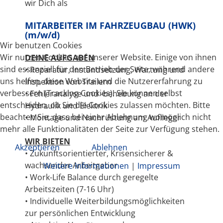
wir Dich als
MITARBEITER IM FAHRZEUGBAU (HWK)
(m/w/d)
Wir benutzen Cookies
Wir nutzen Cookies auf unserer Website. Einige von ihnen
DEINE AUFGABEN
sind essenziell für den Betrieb der Seite, während andere
• Reparatur, Instandsetzung, Wartung und
uns helfen, diese Website und die Nutzererfahrung zu
Inspektion von Trailern
verbessern (Tracking Cookies). Sie können selbst
• Fehleranalyse und -behebung an der
entscheiden, ob Sie die Cookies zulassen möchten. Bitte
Hydraulik und Elektrik
beachten Sie, dass bei einer Ablehnung womöglich nicht
• Montage und Nachrüstung am Auflieger
mehr alle Funktionalitäten der Seite zur Verfügung stehen.
WIR BIETEN
Akzeptieren
Ablehnen
• Zukunftsorientierter, Krisensicherer &
wachsender Arbeitgeber
Weitere Informationen
|
Impressum
• Work-Life Balance durch geregelte
Arbeitszeiten (7-16 Uhr)
• Individuelle Weiterbildungsmöglichkeiten
zur persönlichen Entwicklung