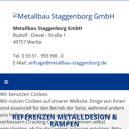
Metallbau Staggenborg GmbH
Rudolf - Diesel - Straße 1
49757 Werlte
Tel. 0 59 51 - 993 998 - 0
E-Mail:
anfrage@metallbau-staggenborg.de
Wir benutzen Cookies
Wir nutzen Cookies auf unserer Website. Einige von ihnen
sind essenziell für den Betrieb der Seite, während andere
uns helfen, diese Website und die Nutzererfahrung zu
REFERENZEN METALLDESIGN &
verbessern (Tracking Cookies). Sie können selbst
RAMPEN
entscheiden, ob Sie die Cookies zulassen möchten. Bitte