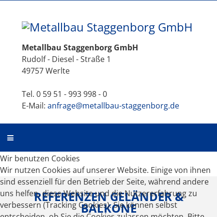
Metallbau Staggenborg GmbH
Rudolf - Diesel - Straße 1
49757 Werlte
Tel. 0 59 51 - 993 998 - 0
E-Mail:
anfrage@metallbau-staggenborg.de
Wir benutzen Cookies
Wir nutzen Cookies auf unserer Website. Einige von ihnen
sind essenziell für den Betrieb der Seite, während andere
uns helfen, diese Website und die Nutzererfahrung zu
REFERENZEN GELÄNDER &
verbessern (Tracking Cookies). Sie können selbst
BALKONE
entscheiden, ob Sie die Cookies zulassen möchten. Bitte